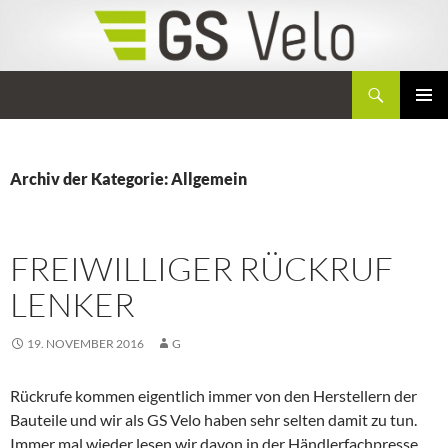
Zum
Inhalt
springen
Suchen
GS Velo
PRIMÄR
MENÜ
Archiv der Kategorie: Allgemein
FREIWILLIGER RÜCKRUF
LENKER
19. NOVEMBER 2016
G
Rückrufe kommen eigentlich immer von den Herstellern der
Bauteile und wir als GS Velo haben sehr selten damit zu tun.
Immer mal wieder lesen wir davon in der Händlerfachpresse,