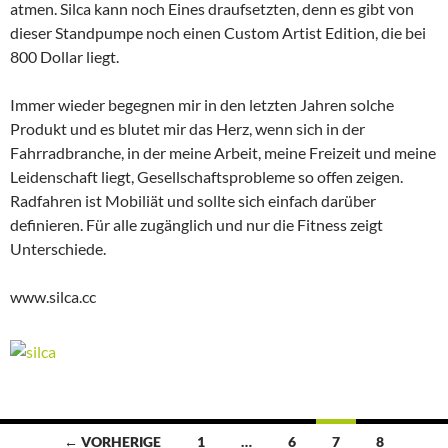
atmen. Silca kann noch Eines draufsetzten, denn es gibt von
dieser Standpumpe noch einen Custom Artist Edition, die bei
800 Dollar liegt.
Immer wieder begegnen mir in den letzten Jahren solche
Produkt und es blutet mir das Herz, wenn sich in der
Fahrradbranche, in der meine Arbeit, meine Freizeit und meine
Leidenschaft liegt, Gesellschaftsprobleme so offen zeigen.
Radfahren ist Mobiliät und sollte sich einfach darüber
definieren. Für alle zugänglich und nur die Fitness zeigt
Unterschiede.
www.silca.cc
Beitragsnavigation
← VORHERIGE
1
…
6
7
8