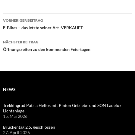
Beitragsnavigation
VORHERIGER BEITRAG
E-Bikes – das letzte seiner Art -VERKAUFT-
NÄCHSTER BEITRAG
Öffnungszeiten zu den kommenden Feiertagen
NEWS
Trekkingrad Patria Helios mit Pinion Getriebe und SON Ladelux
Lichtanlage
15. Mai 2026
Brückentag 2.5. geschlossen
27. April 2026